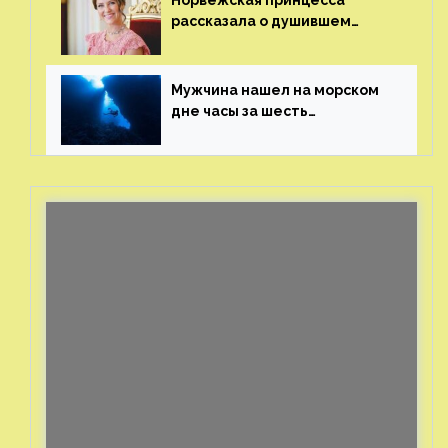
Норвежская принцесса
рассказала о душившем
ее призраке нацистского
генерала
Мужчина нашел на морском
дне часы за шесть
миллионов рублей
с помощью пластиковых
бутылок