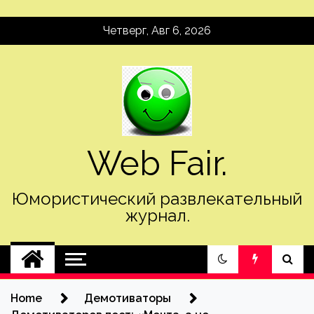
Skip
Четверг, Авг 6, 2026
to
content
Web Fair.
Юмористический развлекательный
журнал.
Home
Демотиваторы