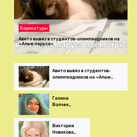
Карикатуры
Авито вывез в студентов-олимпиадников на
«Алые паруса»⁠⁠
Авито вывез в студентов-
олимпиадников на «Алые
паруса»⁠⁠
Галина
Волчек
(шарж)⁠⁠
Виктория
Новикова