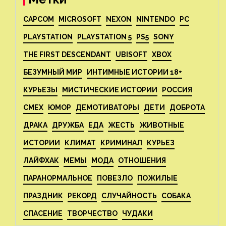
CAPCOM
MICROSOFT
NEXON
NINTENDO
PC
PLAYSTATION
PLAYSTATION 5
PS5
SONY
THE FIRST DESCENDANT
UBISOFT
XBOX
БЕЗУМНЫЙ МИР
ИНТИМНЫЕ ИСТОРИИ 18+
КУРЬЕЗЫ
МИСТИЧЕСКИЕ ИСТОРИИ
РОССИЯ
СМЕХ
ЮМОР
ДЕМОТИВАТОРЫ
ДЕТИ
ДОБРОТА
ДРАКА
ДРУЖБА
ЕДА
ЖЕСТЬ
ЖИВОТНЫЕ
ИСТОРИИ
КЛИМАТ
КРИМИНАЛ
КУРЬЕЗ
ЛАЙФХАК
МЕМЫ
МОДА
ОТНОШЕНИЯ
ПАРАНОРМАЛЬНОЕ
ПОВЕЗЛО
ПОЖИЛЫЕ
ПРАЗДНИК
РЕКОРД
СЛУЧАЙНОСТЬ
СОБАКА
СПАСЕНИЕ
ТВОРЧЕСТВО
ЧУДАКИ