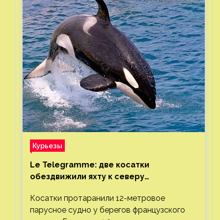
Курьезы
Le Telegramme: две косатки
обездвижили яхту к северу
от Гибралтарского пролива
Косатки протаранили 12-метровое
парусное судно у берегов французского