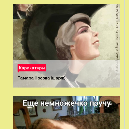
Карикатуры
Тамара Носова (шарж)⁠⁠