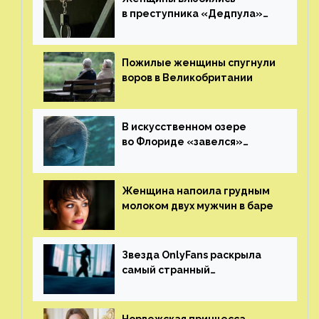
в преступника «Дедпула»
и попросили судью сохранить
ему жизнь
Пожилые женщины спугнули
воров в Великобритании
В искусственном озере
во Флориде «завелся»
ламантин
Женщина напоила грудным
молоком двух мужчин в баре
Звезда OnlyFans раскрыла
самый странный
и напугавший ее запрос
от фаната