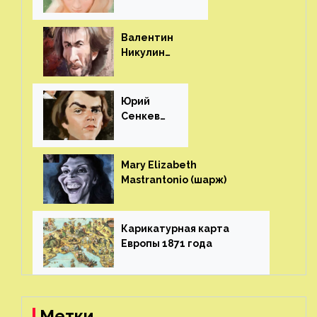
(шарж)⁠⁠
Валентин
Никулин
(шарж)⁠⁠
Юрий
Сенкеви
ч (шарж)⁠⁠
Mary Elizabeth
Mastrantonio (шарж)⁠⁠
Карикатурная карта
Европы 1871 года⁠⁠
Метки