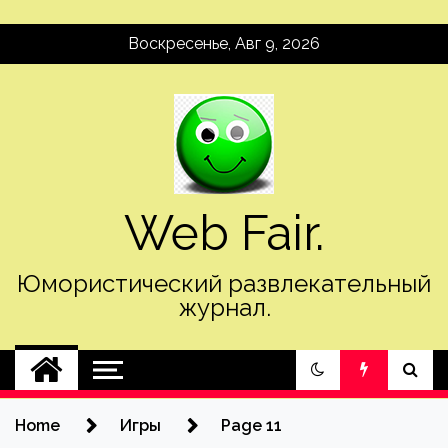
Skip
Воскресенье, Авг 9, 2026
to
content
Web Fair.
Юмористический развлекательный
журнал.
Home
Игры
Page 11