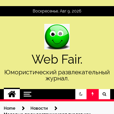
Skip
Воскресенье, Авг 9, 2026
to
content
Web Fair.
Юмористический развлекательный
журнал.
Home
Новости