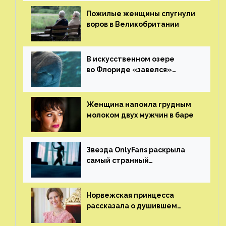
Пожилые женщины спугнули
воров в Великобритании
В искусственном озере
во Флориде «завелся»
ламантин
Женщина напоила грудным
молоком двух мужчин в баре
Звезда OnlyFans раскрыла
самый странный
и напугавший ее запрос
от фаната
Норвежская принцесса
рассказала о душившем
ее призраке нацистского