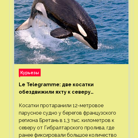
Курьезы
Le Telegramme: две косатки
обездвижили яхту к северу
от Гибралтарского пролива
Косатки протаранили 12-метровое
парусное судно у берегов французского
региона Бретань в 1,3 тыс. километров к
северу от Гибралтарского пролива, где
ранее фиксировали большое количество