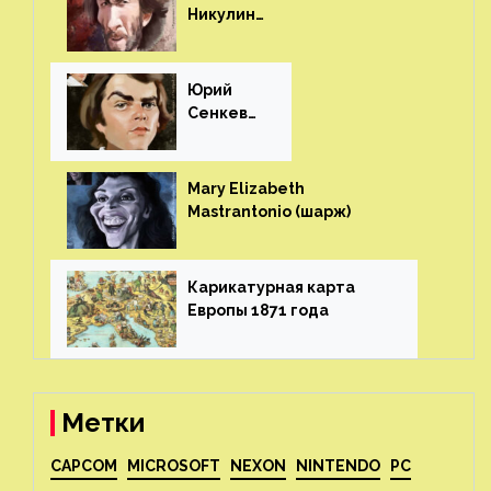
Никулин
(шарж)⁠⁠
Юрий
Сенкеви
ч (шарж)⁠⁠
Mary Elizabeth
Mastrantonio (шарж)⁠⁠
Карикатурная карта
Европы 1871 года⁠⁠
Метки
CAPCOM
MICROSOFT
NEXON
NINTENDO
PC