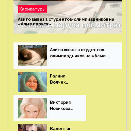
Карикатуры
Авито вывез в студентов-олимпиадников на
«Алые паруса»⁠⁠
Авито вывез в студентов-
олимпиадников на «Алые
паруса»⁠⁠
Галина
Волчек
(шарж)⁠⁠
Виктория
Новикова
(шарж)⁠⁠
Валентин