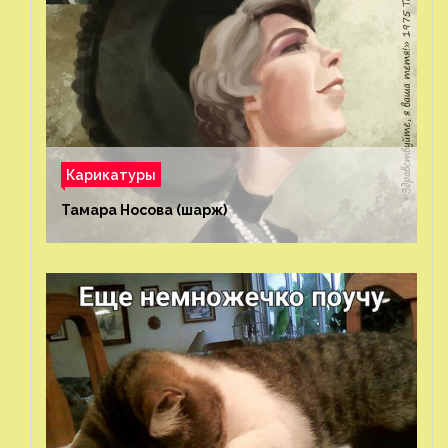
Карикатуры
Тамара Носова (шарж)⁠⁠