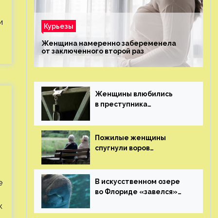
и
Курьезы
Женщина намеренно забеременела
от заключенного второй раз
Женщины влюбились
в преступника
«Дедпула» и попросили
судью сохранить ему
жизнь
Пожилые женщины
спугнули воров
в Великобритании
В искусственном озере
е
во Флориде «завелся»
й
ламантин
к