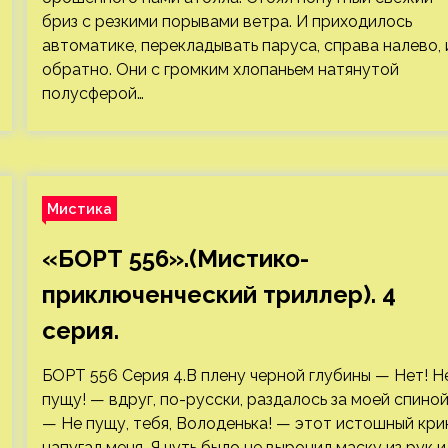
бриз с резкими порывами ветра. И приходилось
автоматике, перекладывать паруса, справа налево, 
обратно. Они с громким хлопаньем натянутой
полусферой…
Мистика
«БОРТ 556».(Мистико-
приключенческий триллер). 4
серия.
БОРТ 556 Серия 4.В плену черной глубины — Нет! Н
пущу! — вдруг, по-русски, раздалось за моей спино
— Не пущу, тебя, Володенька! — этот истошный кри
напугал меня. Я чуть было не выронил маску из рук и