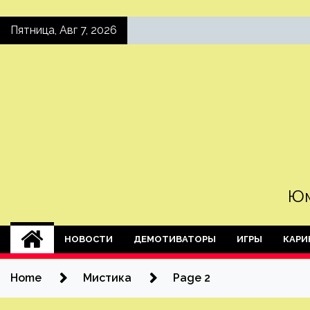
Skip
Пятница, Авг 7, 2026
to
content
Юм
НОВОСТИ
ДЕМОТИВАТОРЫ
ИГРЫ
КАРИ
Home
Мистика
Page 2