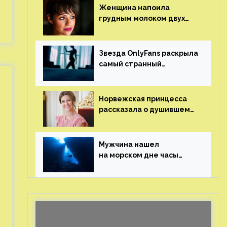
Женщина напоила
грудным молоком двух
мужчин в баре
Звезда OnlyFans раскрыла
самый странный
и напугавший ее запрос
от фаната
Норвежская принцесса
рассказала о душившем
ее призраке нацистского
генерала
Мужчина нашел
на морском дне часы
за шесть миллионов
рублей с помощью
пластиковых бутылок