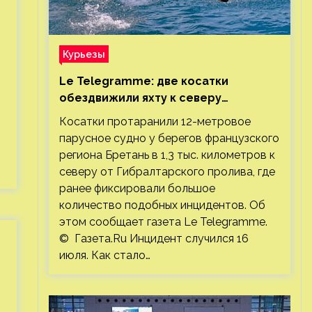
Курьезы
Le Telegramme: две косатки
обездвижили яхту к северу
от Гибралтарского пролива
Косатки протаранили 12-метровое
парусное судно у берегов французского
региона Бретань в 1,3 тыс. километров к
северу от Гибралтарского пролива, где
ранее фиксировали большое
количество подобных инцидентов. Об
этом сообщает газета Le Telegramme.
© Газета.Ru Инцидент случился 16
июля. Как стало…