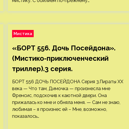
мистику. С обилием по-прежнему…
Мистика
«БОРТ 556. Дочь Посейдона».
(Мистико-приключенческий
триллер).3 серия.
БОРТ 556 ДОЧЬ ПОСЕЙДОНА Серия 3.Пираты ХХ
века — Что там, Димочка — произнесла мне
Френсис, подскочив к каютной двери. Она
прижалась ко мне и обняла меня. — Сам не знаю,
любимая – я произнес ей – Мне, возможно,
показалось…