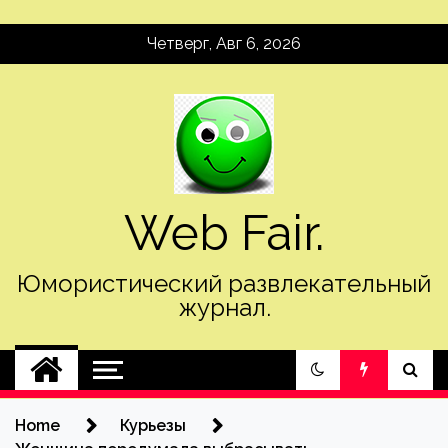
Skip
Четверг, Авг 6, 2026
to
content
Web Fair.
Юмористический развлекательный
журнал.
Home
Курьезы