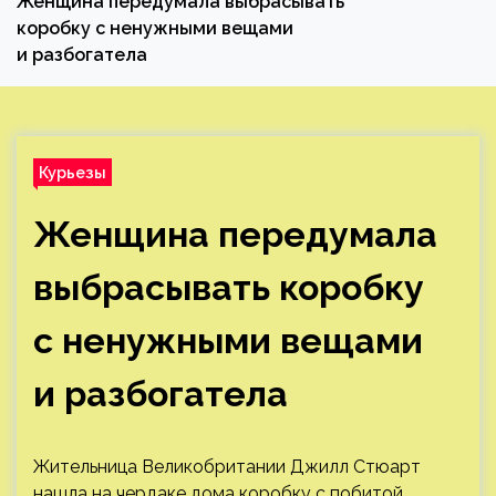
Женщина передумала выбрасывать
коробку с ненужными вещами
и разбогатела
Курьезы
Женщина передумала
выбрасывать коробку
с ненужными вещами
и разбогатела
Жительница Великобритании Джилл Стюарт
нашла на чердаке дома коробку с побитой