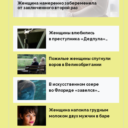
Женщина намеренно забеременела
от заключенного второй раз
Женщины влюбились
в преступника «Дедпула»
и попросили судью сохранить
ему жизнь
Пожилые женщины спугнули
воров в Великобритании
В искусственном озере
во Флориде «завелся»
ламантин
Женщина напоила грудным
молоком двух мужчин в баре