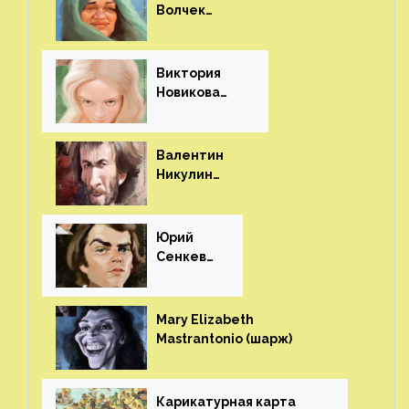
Волчек
(шарж)⁠⁠
Виктория
Новикова
(шарж)⁠⁠
Валентин
Никулин
(шарж)⁠⁠
Юрий
Сенкеви
ч (шарж)⁠⁠
Mary Elizabeth
Mastrantonio (шарж)⁠⁠
Карикатурная карта