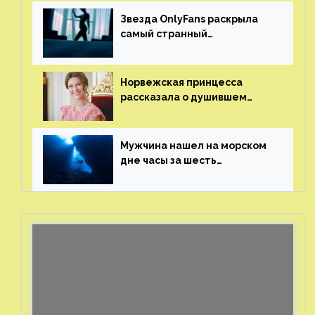
Звезда OnlyFans раскрыла
самый странный
и напугавший ее запрос
от фаната
Норвежская принцесса
рассказала о душившем
ее призраке нацистского
генерала
Мужчина нашел на морском
дне часы за шесть
миллионов рублей
с помощью пластиковых
бутылок