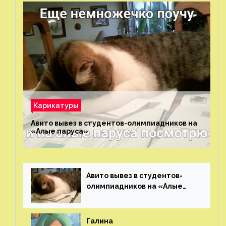
Карикатуры
Авито вывез в студентов-олимпиадников на
«Алые паруса»⁠⁠
Авито вывез в студентов-
олимпиадников на «Алые
паруса»⁠⁠
Галина