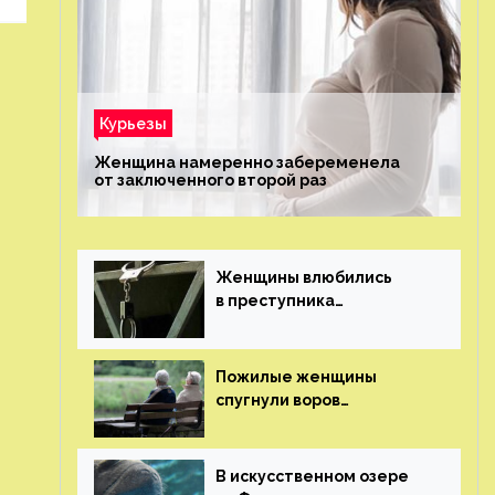
Курьезы
Женщина намеренно забеременела
от заключенного второй раз
Женщины влюбились
в преступника
«Дедпула» и попросили
судью сохранить ему
жизнь
Пожилые женщины
спугнули воров
в Великобритании
В искусственном озере