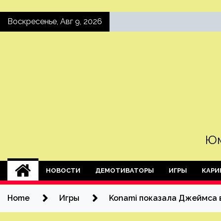
Skip
Воскресенье, Авг 9, 2026
to
content
Юм
НОВОСТИ
ДЕМОТИВАТОРЫ
ИГРЫ
КАРИ
Home
Игры
Konami показала Джеймса в 