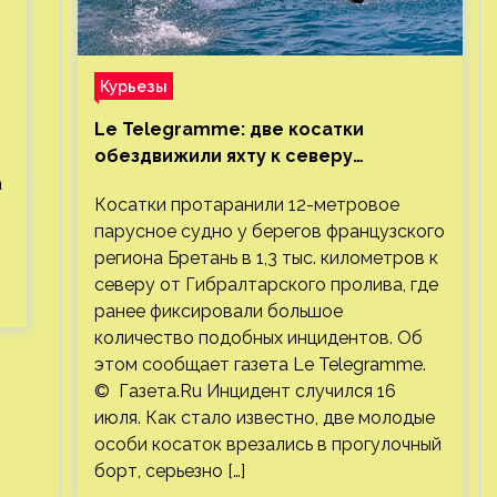
Курьезы
Le Telegramme: две косатки
обездвижили яхту к северу
от Гибралтарского пролива
а
Косатки протаранили 12-метровое
парусное судно у берегов французского
региона Бретань в 1,3 тыс. километров к
северу от Гибралтарского пролива, где
ранее фиксировали большое
количество подобных инцидентов. Об
этом сообщает газета Le Telegramme.
© Газета.Ru Инцидент случился 16
июля. Как стало известно, две молодые
особи косаток врезались в прогулочный
борт, серьезно […]