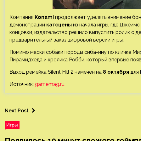
Компания
Konami
продолжает уделять внимание бон
демонстрации
катсцены
из начала игры, где Джеймс
концовки, издательство решило выпустить ролик с д
предварительный заказ цифровой версии игры.
Помимо маски собаки породы сиба-ину по кличке Ми
Пирамидхеда и кролика Робби, который впервые появилс
Выход ремейка Silent Hill 2 намечен на
8 октября
для
Источник:
gamemag.ru
Next Post
Игры
Появилось 10 минут свежего геймпл