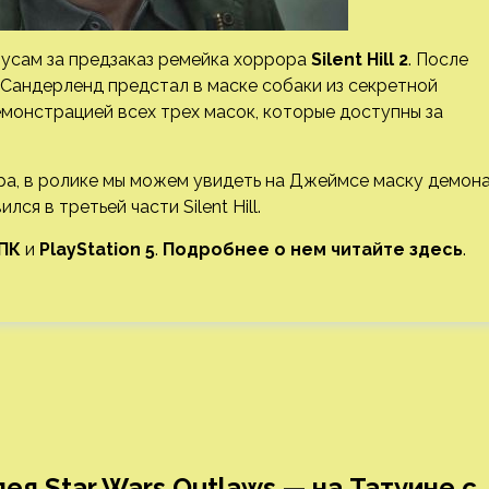
усам за предзаказ ремейка хоррора
Silent Hill 2
. После
 Сандерленд предстал в маске собаки из секретной
емонстрацией всех трех масок, которые доступны за
ра, в ролике мы можем увидеть на Джеймсе маску демон
я в третьей части Silent Hill.
ПК
и
PlayStation 5
.
Подробнее о нем читайте здесь
.
ея Star Wars Outlaws — на Татуине с