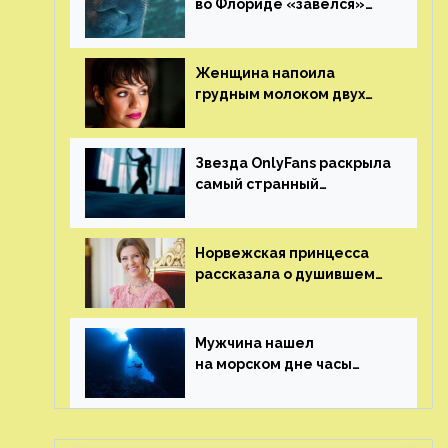
во Флориде «завелся»
ламантин
Женщина напоила
грудным молоком двух
мужчин в баре
Звезда OnlyFans раскрыла
самый странный
и напугавший ее запрос
от фаната
Норвежская принцесса
рассказала о душившем
ее призраке нацистского
генерала
Мужчина нашел
на морском дне часы
за шесть миллионов
рублей с помощью
пластиковых бутылок