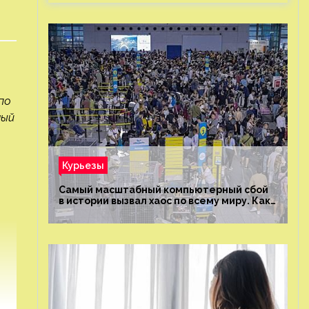
по
ный
Курьезы
Самый масштабный компьютерный сбой
в истории вызвал хаос по всему миру. Как
это было?