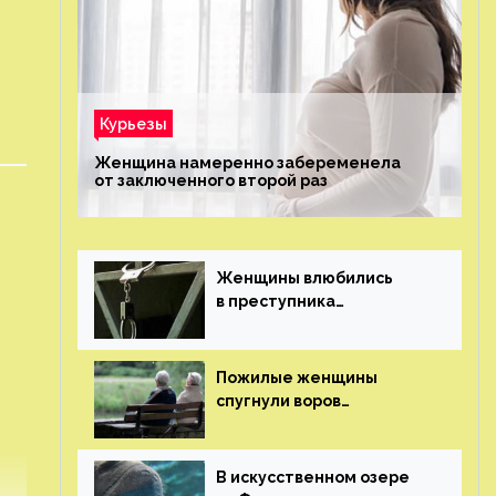
Курьезы
Женщина намеренно забеременела
от заключенного второй раз
Женщины влюбились
в преступника
«Дедпула» и попросили
судью сохранить ему
жизнь
Пожилые женщины
спугнули воров
в Великобритании
В искусственном озере