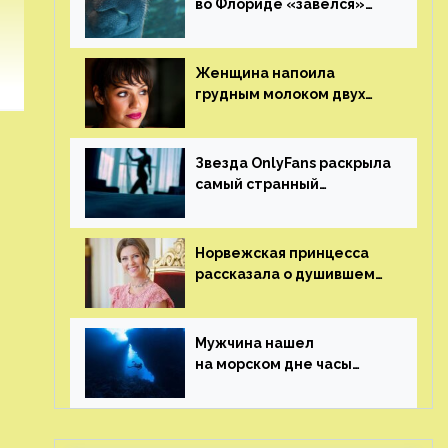
во Флориде «завелся»
ламантин
Женщина напоила
грудным молоком двух
мужчин в баре
Звезда OnlyFans раскрыла
самый странный
и напугавший ее запрос
от фаната
Норвежская принцесса
рассказала о душившем
ее призраке нацистского
генерала
Мужчина нашел
на морском дне часы
за шесть миллионов
рублей с помощью
пластиковых бутылок