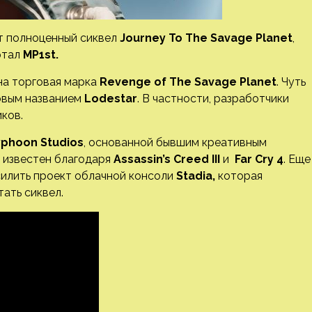
 полноценный сиквел
Journey To The Savage
Planet
,
ртал
MP1st.
на торговая марка
Revenge of The Savage Planet
. Чуть
довым названием
Lodestar
. В частности, разработчики
иков.
yphoon Studios
, основанной бывшим креативным
й известен благодаря
Assassin’s Creed III
и
Far Cry 4
. Еще
усилить проект облачной консоли
Stadia,
которая
тать сиквел.