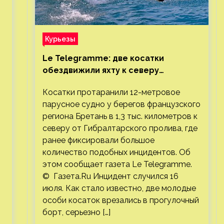
Курьезы
Le Telegramme: две косатки
обездвижили яхту к северу
от Гибралтарского пролива
Косатки протаранили 12-метровое
парусное судно у берегов французского
региона Бретань в 1,3 тыс. километров к
северу от Гибралтарского пролива, где
ранее фиксировали большое
количество подобных инцидентов. Об
этом сообщает газета Le Telegramme.
© Газета.Ru Инцидент случился 16
июля. Как стало известно, две молодые
особи косаток врезались в прогулочный
борт, серьезно […]