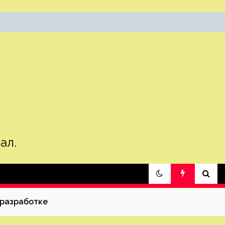
ал.
 разработке