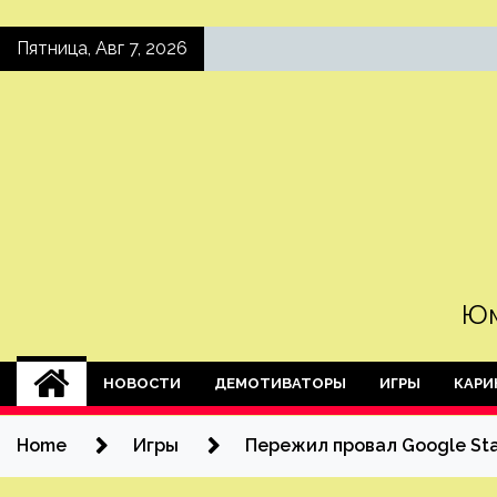
Skip
Пятница, Авг 7, 2026
to
content
Юм
НОВОСТИ
ДЕМОТИВАТОРЫ
ИГРЫ
КАРИ
Home
Игры
Пережил провал Google Sta