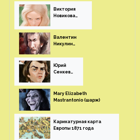
Виктория
Новикова
(шарж)⁠⁠
Валентин
Никулин
(шарж)⁠⁠
Юрий
Сенкеви
ч (шарж)⁠⁠
Mary Elizabeth
Mastrantonio (шарж)⁠⁠
Карикатурная карта
Европы 1871 года⁠⁠