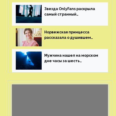
Звезда OnlyFans раскрыла
самый странный
и напугавший ее запрос
от фаната
Норвежская принцесса
рассказала о душившем
ее призраке нацистского
генерала
Мужчина нашел на морском
дне часы за шесть
миллионов рублей
с помощью пластиковых
бутылок