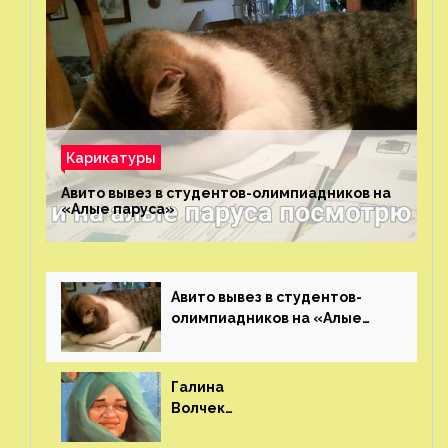
Карикатуры
Авито вывез в студентов-олимпиадников на
«Алые паруса»⁠⁠
Авито вывез в студентов-
олимпиадников на «Алые
паруса»⁠⁠
Галина
Волчек
(шарж)⁠⁠