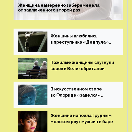
Женщина намеренно забеременела
от заключенного второй раз
Женщины влюбились
в преступника «Дедпула»
и попросили судью сохранить
ему жизнь
Пожилые женщины спугнули
воров в Великобритании
В искусственном озере
во Флориде «завелся»
ламантин
Женщина напоила грудным
молоком двух мужчин в баре