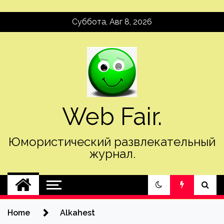
Skip
Суббота, Авг 8, 2026
to
content
Web Fair.
Юмористический развлекательный
журнал.
Home
Alkahest