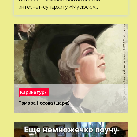
интернет-суперхиту «Мусюсю»,…
Карикатуры
Тамара Носова (шарж)⁠⁠