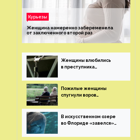
Курьезы
Женщина намеренно забеременела
от заключенного второй раз
Женщины влюбились
в преступника
«Дедпула» и попросили
судью сохранить ему
жизнь
Пожилые женщины
спугнули воров
в Великобритании
В искусственном озере
во Флориде «завелся»
ламантин