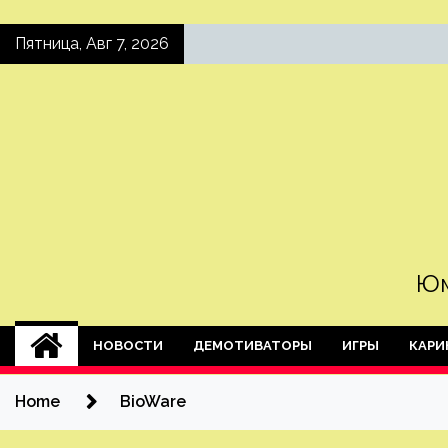
Skip
Пятница, Авг 7, 2026
to
content
Юм
НОВОСТИ
ДЕМОТИВАТОРЫ
ИГРЫ
КАРИ
Home
BioWare