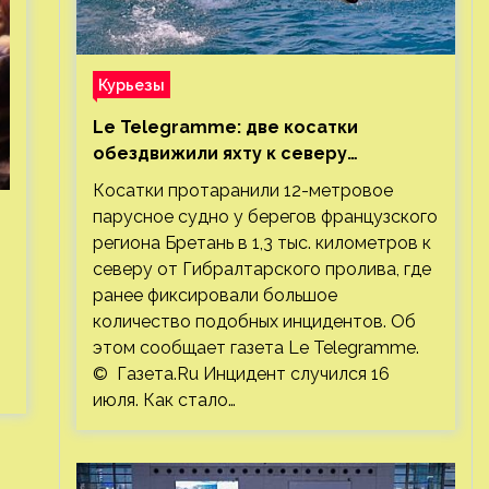
Курьезы
Le Telegramme: две косатки
обездвижили яхту к северу
от Гибралтарского пролива
Косатки протаранили 12-метровое
парусное судно у берегов французского
региона Бретань в 1,3 тыс. километров к
северу от Гибралтарского пролива, где
ранее фиксировали большое
количество подобных инцидентов. Об
этом сообщает газета Le Telegramme.
© Газета.Ru Инцидент случился 16
июля. Как стало…