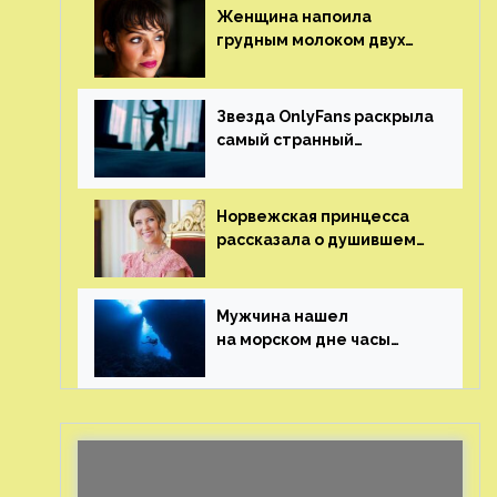
Женщина напоила
грудным молоком двух
мужчин в баре
Звезда OnlyFans раскрыла
самый странный
и напугавший ее запрос
от фаната
Норвежская принцесса
рассказала о душившем
ее призраке нацистского
генерала
Мужчина нашел
на морском дне часы
за шесть миллионов
рублей с помощью
пластиковых бутылок