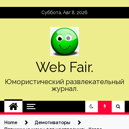
Skip
Суббота, Авг 8, 2026
to
content
Web Fair.
Юмористический развлекательный
журнал.
Home
Демотиваторы