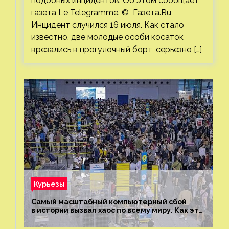
подобных инцидентов. Об этом сообщает
газета Le Telegramme. © Газета.Ru
Инцидент случился 16 июля. Как стало
известно, две молодые особи косаток
врезались в прогулочный борт, серьезно […]
Курьезы
Самый масштабный компьютерный сбой
в истории вызвал хаос по всему миру. Как это
было?