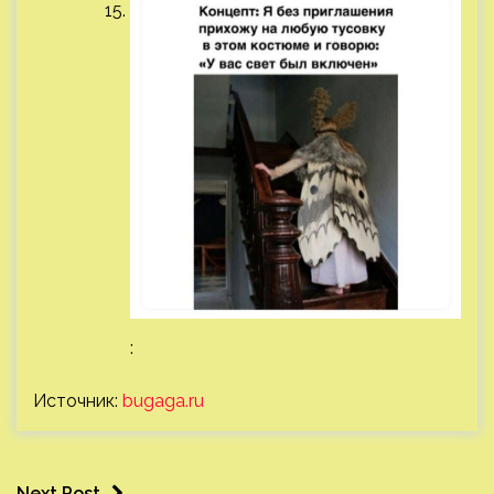
:
Источник:
bugaga.ru
Next Post