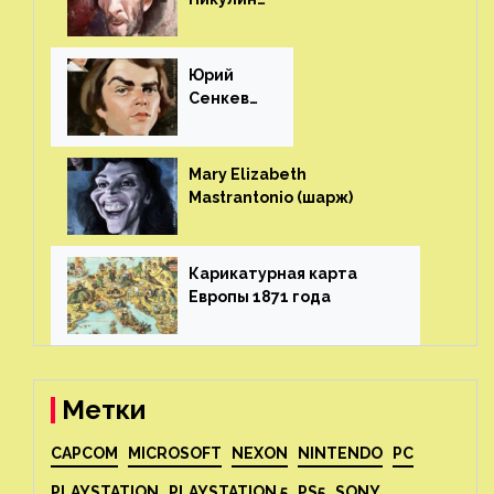
(шарж)⁠⁠
Юрий
Сенкеви
ч (шарж)⁠⁠
Mary Elizabeth
Mastrantonio (шарж)⁠⁠
Карикатурная карта
Европы 1871 года⁠⁠
Метки
CAPCOM
MICROSOFT
NEXON
NINTENDO
PC
PLAYSTATION
PLAYSTATION 5
PS5
SONY