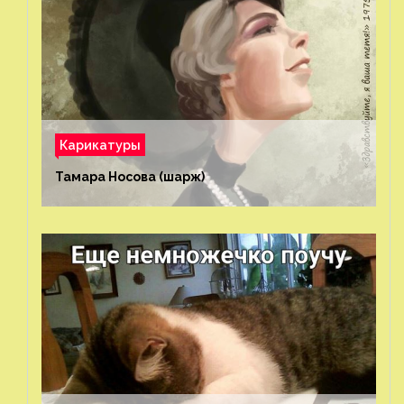
Карикатуры
Тамара Носова (шарж)⁠⁠