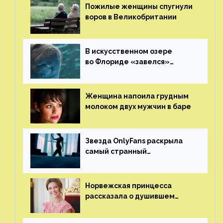
Пожилые женщины спугнули
воров в Великобритании
В искусственном озере
во Флориде «завелся»
ламантин
Женщина напоила грудным
молоком двух мужчин в баре
Звезда OnlyFans раскрыла
самый странный
и напугавший ее запрос
от фаната
Норвежская принцесса
рассказала о душившем
ее призраке нацистского
генерала