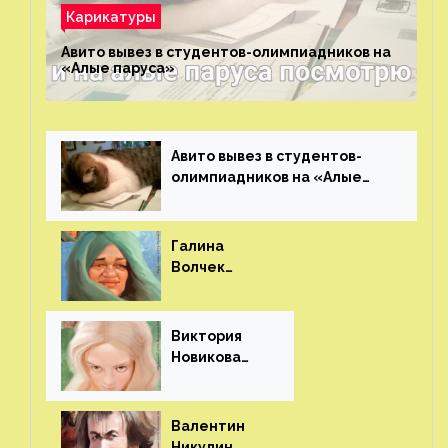
Карикатуры
Авито вывез в студентов-олимпиадников на
«Алые паруса»⁠⁠
Авито вывез в студентов-
олимпиадников на «Алые
паруса»⁠⁠
Галина
Волчек
(шарж)⁠⁠
Виктория
Новикова
(шарж)⁠⁠
Валентин
Никулин