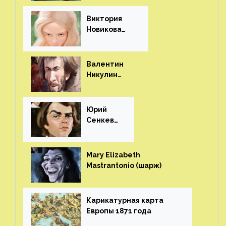
Виктория
Новикова
(шарж)⁠⁠
Валентин
Никулин
(шарж)⁠⁠
Юрий
Сенкеви
ч (шарж)⁠⁠
Mary Elizabeth
Mastrantonio (шарж)⁠⁠
Карикатурная карта
Европы 1871 года⁠⁠