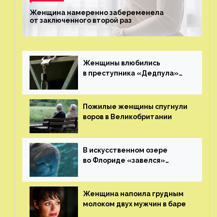
Женщина намеренно забеременела
от заключенного второй раз
Женщины влюбились
в преступника «Дедпула»
и попросили судью сохранить
ему жизнь
Пожилые женщины спугнули
воров в Великобритании
В искусственном озере
во Флориде «завелся»
ламантин
Женщина напоила грудным
молоком двух мужчин в баре