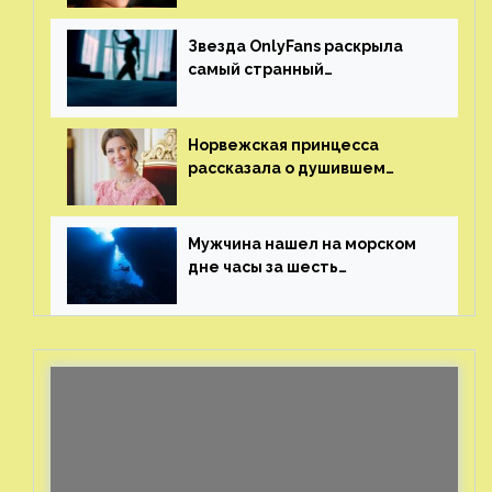
Звезда OnlyFans раскрыла
самый странный
и напугавший ее запрос
от фаната
Норвежская принцесса
рассказала о душившем
ее призраке нацистского
генерала
Мужчина нашел на морском
дне часы за шесть
миллионов рублей
с помощью пластиковых
бутылок