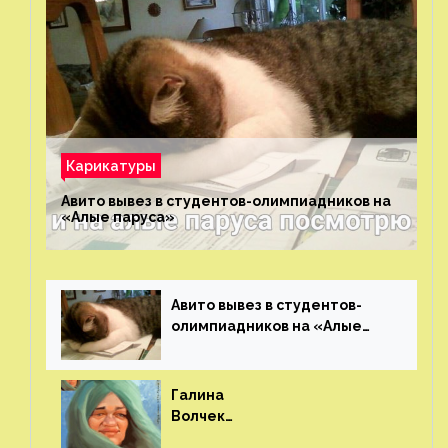
Карикатуры
Авито вывез в студентов-олимпиадников на
«Алые паруса»⁠⁠
Авито вывез в студентов-
олимпиадников на «Алые
паруса»⁠⁠
Галина
Волчек
(шарж)⁠⁠