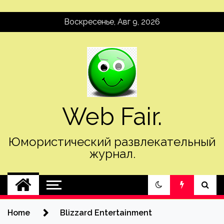
Skip
Воскресенье, Авг 9, 2026
to
content
Web Fair.
Юмористический развлекательный
журнал.
Home
Blizzard Entertainment