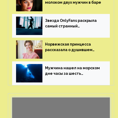
молоком двух мужчин в баре
Звезда OnlyFans раскрыла
самый странный
и напугавший ее запрос
от фаната
Норвежская принцесса
рассказала о душившем
ее призраке нацистского
генерала
Мужчина нашел на морском
дне часы за шесть
миллионов рублей
с помощью пластиковых
бутылок