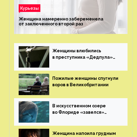
Курьезы
Женщина намеренно забеременела
от заключенного второй раз
Женщины влюбились
в преступника «Дедпула»
и попросили судью сохранить
ему жизнь
Пожилые женщины спугнули
воров в Великобритании
В искусственном озере
во Флориде «завелся»
ламантин
Женщина напоила грудным