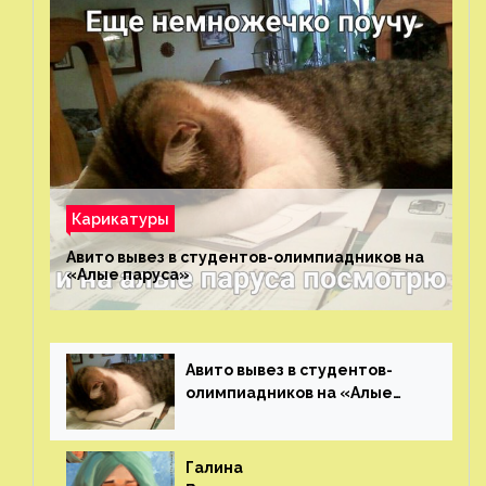
Карикатуры
Авито вывез в студентов-олимпиадников на
«Алые паруса»⁠⁠
Авито вывез в студентов-
олимпиадников на «Алые
паруса»⁠⁠
Галина