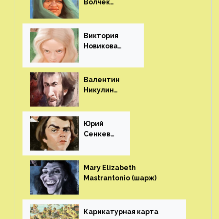
Волчек
(шарж)⁠⁠
Виктория
Новикова
(шарж)⁠⁠
Валентин
Никулин
(шарж)⁠⁠
Юрий
Сенкеви
ч (шарж)⁠⁠
Mary Elizabeth
Mastrantonio (шарж)⁠⁠
Карикатурная карта