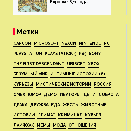
Европы 1871 года⁠⁠
Метки
CAPCOM
MICROSOFT
NEXON
NINTENDO
PC
PLAYSTATION
PLAYSTATION 5
PS5
SONY
THE FIRST DESCENDANT
UBISOFT
XBOX
БЕЗУМНЫЙ МИР
ИНТИМНЫЕ ИСТОРИИ 18+
КУРЬЕЗЫ
МИСТИЧЕСКИЕ ИСТОРИИ
РОССИЯ
СМЕХ
ЮМОР
ДЕМОТИВАТОРЫ
ДЕТИ
ДОБРОТА
ДРАКА
ДРУЖБА
ЕДА
ЖЕСТЬ
ЖИВОТНЫЕ
ИСТОРИИ
КЛИМАТ
КРИМИНАЛ
КУРЬЕЗ
ЛАЙФХАК
МЕМЫ
МОДА
ОТНОШЕНИЯ