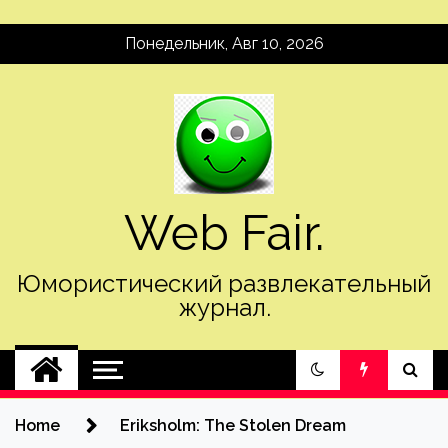
Skip
Понедельник, Авг 10, 2026
to
content
Web Fair.
Юмористический развлекательный
журнал.
Home
Eriksholm: The Stolen Dream