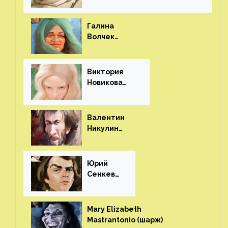
паруса»⁠⁠
Галина
Волчек
(шарж)⁠⁠
Виктория
Новикова
(шарж)⁠⁠
Валентин
Никулин
(шарж)⁠⁠
Юрий
Сенкеви
ч (шарж)⁠⁠
Mary Elizabeth
Mastrantonio (шарж)⁠⁠