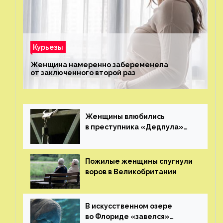
Курьезы
Женщина намеренно забеременела
от заключенного второй раз
Женщины влюбились
в преступника «Дедпула»
и попросили судью сохранить
ему жизнь
Пожилые женщины спугнули
воров в Великобритании
В искусственном озере
во Флориде «завелся»