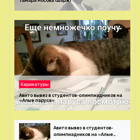
Тамара Носова (шарж)⁠⁠
Карикатуры
Авито вывез в студентов-олимпиадников на
«Алые паруса»⁠⁠
Авито вывез в студентов-
олимпиадников на «Алые