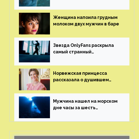
ламантин
Женщина напоила грудным
молоком двух мужчин в баре
Звезда OnlyFans раскрыла
самый странный
и напугавший ее запрос
от фаната
Норвежская принцесса
рассказала о душившем
ее призраке нацистского
генерала
Мужчина нашел на морском
дне часы за шесть
миллионов рублей
с помощью пластиковых
бутылок