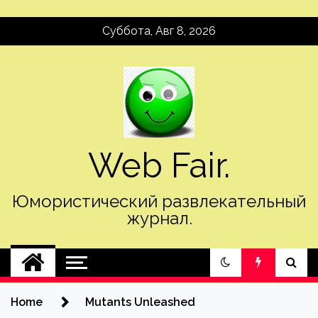
Skip
Суббота, Авг 8, 2026
to
content
Web Fair.
Юмористический развлекательный
журнал.
Home
Mutants Unleashed