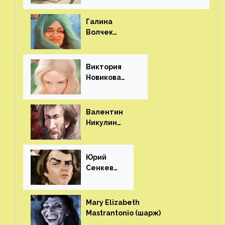
Галина
Волчек
(шарж)⁠⁠
Виктория
Новикова
(шарж)⁠⁠
Валентин
Никулин
(шарж)⁠⁠
Юрий
Сенкеви
ч (шарж)⁠⁠
Mary Elizabeth
Mastrantonio (шарж)⁠⁠