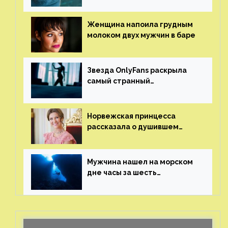
ламантин
Женщина напоила грудным
молоком двух мужчин в баре
Звезда OnlyFans раскрыла
самый странный
и напугавший ее запрос
от фаната
Норвежская принцесса
рассказала о душившем
ее призраке нацистского
генерала
Мужчина нашел на морском
дне часы за шесть
миллионов рублей
с помощью пластиковых
бутылок