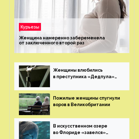
Курьезы
Женщина намеренно забеременела
от заключенного второй раз
Женщины влюбились
в преступника «Дедпула»
и попросили судью сохранить
ему жизнь
Пожилые женщины спугнули
воров в Великобритании
В искусственном озере
во Флориде «завелся»