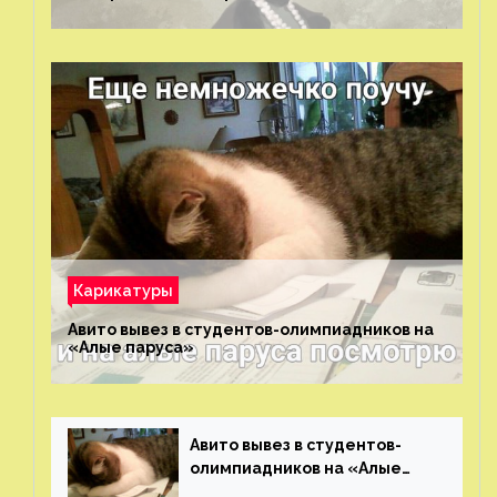
Карикатуры
Авито вывез в студентов-олимпиадников на
«Алые паруса»⁠⁠
Авито вывез в студентов-
олимпиадников на «Алые
паруса»⁠⁠