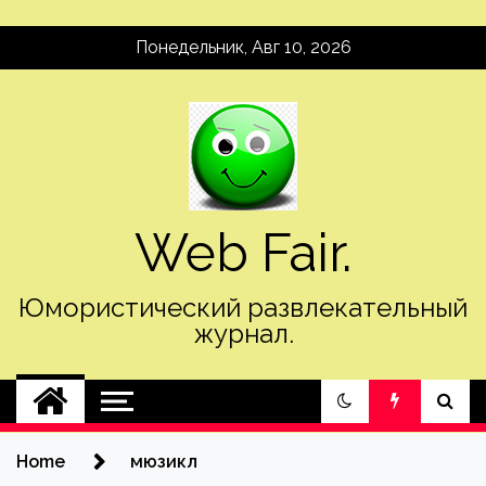
Skip
Понедельник, Авг 10, 2026
to
content
Web Fair.
Юмористический развлекательный
журнал.
Home
мюзикл