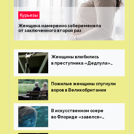
Курьезы
Женщина намеренно забеременела
от заключенного второй раз
Женщины влюбились
в преступника «Дедпула»
и попросили судью сохранить
ему жизнь
Пожилые женщины спугнули
воров в Великобритании
В искусственном озере
во Флориде «завелся»
ламантин