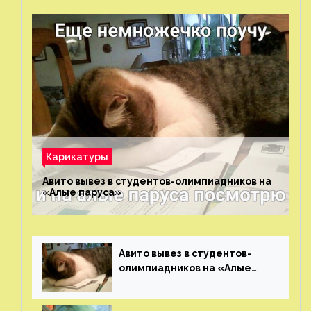
Карикатуры
Авито вывез в студентов-олимпиадников на
«Алые паруса»⁠⁠
Авито вывез в студентов-
олимпиадников на «Алые
паруса»⁠⁠