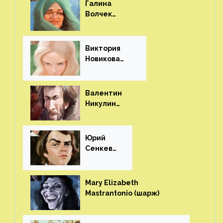
Галина
Волчек
(шарж)⁠⁠
Виктория
Новикова
(шарж)⁠⁠
Валентин
Никулин
(шарж)⁠⁠
Юрий
Сенкеви
ч (шарж)⁠⁠
Mary Elizabeth
Mastrantonio (шарж)⁠⁠