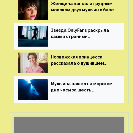
Женщина напоила грудным
молоком двух мужчин в баре
Звезда OnlyFans раскрыла
самый странный
и напугавший ее запрос
от фаната
Норвежская принцесса
рассказала о душившем
ее призраке нацистского
генерала
Мужчина нашел на морском
дне часы за шесть
миллионов рублей
с помощью пластиковых
бутылок