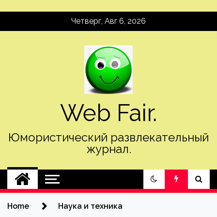
Skip
Четверг, Авг 6, 2026
to
content
Web Fair.
Юмористический развлекательный
журнал.
Home
Наука и техника