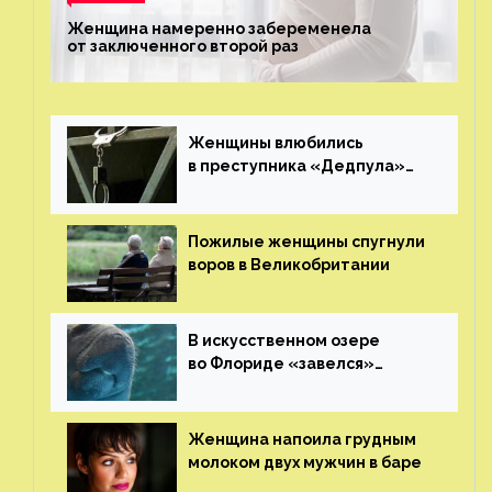
Женщина намеренно забеременела
от заключенного второй раз
Женщины влюбились
в преступника «Дедпула»
и попросили судью сохранить
ему жизнь
Пожилые женщины спугнули
воров в Великобритании
В искусственном озере
во Флориде «завелся»
ламантин
Женщина напоила грудным
молоком двух мужчин в баре