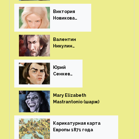
Виктория
Новикова
(шарж)⁠⁠
Валентин
Никулин
(шарж)⁠⁠
Юрий
Сенкеви
ч (шарж)⁠⁠
Mary Elizabeth
Mastrantonio (шарж)⁠⁠
Карикатурная карта
Европы 1871 года⁠⁠