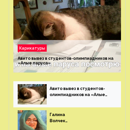
Карикатуры
Авито вывез в студентов-олимпиадников на
«Алые паруса»⁠⁠
Авито вывез в студентов-
олимпиадников на «Алые
паруса»⁠⁠
Галина
Волчек
(шарж)⁠⁠