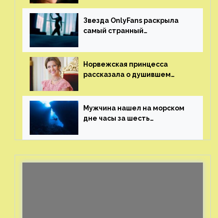
Звезда OnlyFans раскрыла
самый странный
и напугавший ее запрос
от фаната
Норвежская принцесса
рассказала о душившем
ее призраке нацистского
генерала
Мужчина нашел на морском
дне часы за шесть
миллионов рублей
с помощью пластиковых
бутылок