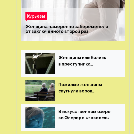
Курьезы
Женщина намеренно забеременела
от заключенного второй раз
Женщины влюбились
в преступника
«Дедпула» и попросили
судью сохранить ему
жизнь
Пожилые женщины
спугнули воров
в Великобритании
В искусственном озере
во Флориде «завелся»
ламантин