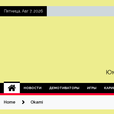
Skip
Пятница, Авг 7, 2026
to
content
Юм
НОВОСТИ
ДЕМОТИВАТОРЫ
ИГРЫ
КАРИ
Home
Okami