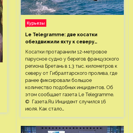
Курьезы
Le Telegramme: две косатки
обездвижили яхту к северу
от Гибралтарского пролива
Косатки протаранили 12-метровое
парусное судно у берегов французского
региона Бретань в 1,3 тыс. километров к
северу от Гибралтарского пролива, где
ранее фиксировали большое
количество подобных инцидентов. Об
этом сообщает газета Le Telegramme.
© Газета.Ru Инцидент случился 16
июля. Как стало…