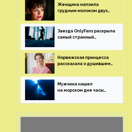
Женщина напоила
грудным молоком двух
мужчин в баре
Звезда OnlyFans раскрыла
самый странный
и напугавший ее запрос
от фаната
Норвежская принцесса
рассказала о душившем
ее призраке нацистского
генерала
Мужчина нашел
на морском дне часы
за шесть миллионов
рублей с помощью
пластиковых бутылок