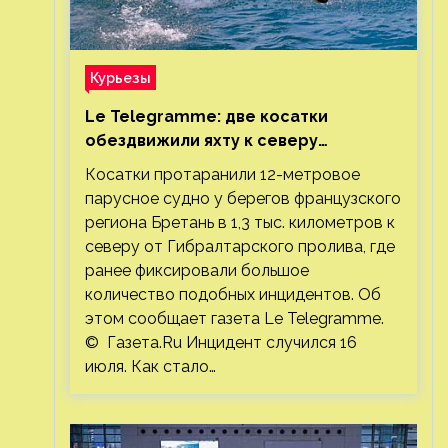
Курьезы
Le Telegramme: две косатки
обездвижили яхту к северу
от Гибралтарского пролива
Косатки протаранили 12-метровое
парусное судно у берегов французского
региона Бретань в 1,3 тыс. километров к
северу от Гибралтарского пролива, где
ранее фиксировали большое
количество подобных инцидентов. Об
этом сообщает газета Le Telegramme.
© Газета.Ru Инцидент случился 16
июля. Как стало…