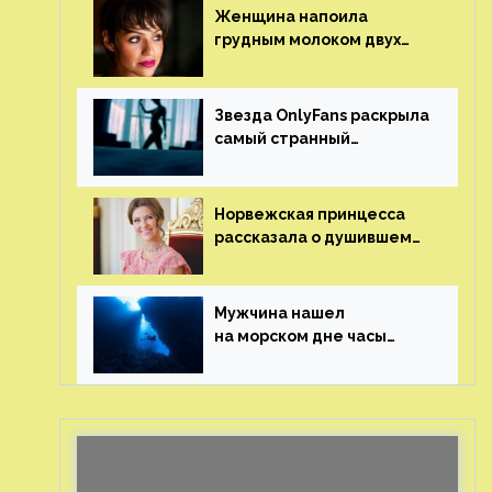
Женщина напоила
грудным молоком двух
мужчин в баре
Звезда OnlyFans раскрыла
самый странный
и напугавший ее запрос
от фаната
Норвежская принцесса
рассказала о душившем
ее призраке нацистского
генерала
Мужчина нашел
на морском дне часы
за шесть миллионов
рублей с помощью
пластиковых бутылок