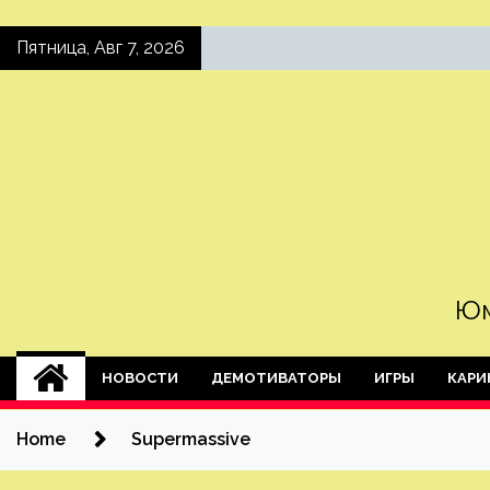
Skip
Пятница, Авг 7, 2026
to
content
Юм
НОВОСТИ
ДЕМОТИВАТОРЫ
ИГРЫ
КАРИ
Home
Supermassive