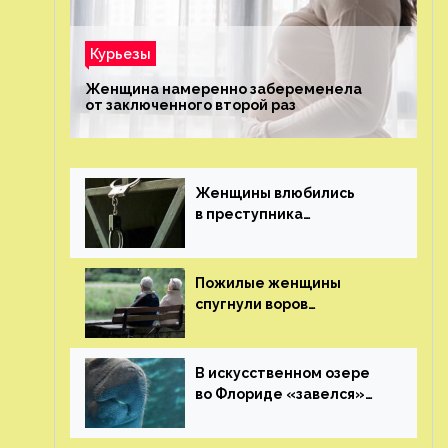
Курьезы
Женщина намеренно забеременела
от заключенного второй раз
Женщины влюбились
в преступника
«Дедпула» и попросили
судью сохранить ему
жизнь
Пожилые женщины
спугнули воров
в Великобритании
В искусственном озере
во Флориде «завелся»
ламантин