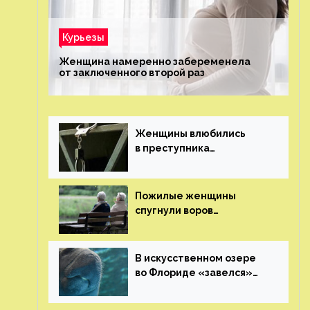
Курьезы
Женщина намеренно забеременела
от заключенного второй раз
Женщины влюбились
в преступника
«Дедпула» и попросили
судью сохранить ему
жизнь
Пожилые женщины
спугнули воров
в Великобритании
В искусственном озере
во Флориде «завелся»
ламантин