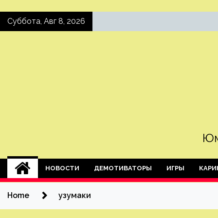
Skip
Суббота, Авг 8, 2026
to
content
Юм
НОВОСТИ
ДЕМОТИВАТОРЫ
ИГРЫ
КАРИ
Home
узумаки