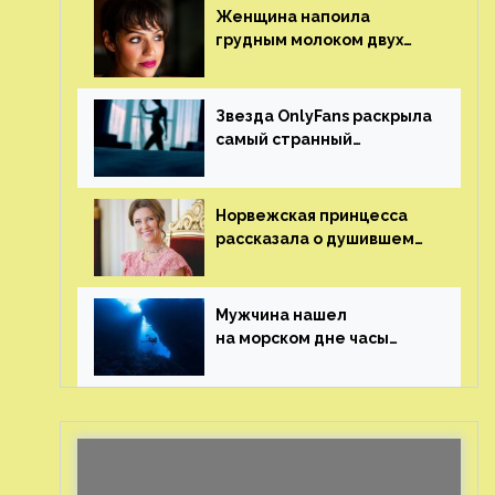
Женщина напоила
грудным молоком двух
мужчин в баре
Звезда OnlyFans раскрыла
самый странный
и напугавший ее запрос
от фаната
Норвежская принцесса
рассказала о душившем
ее призраке нацистского
генерала
Мужчина нашел
на морском дне часы
за шесть миллионов
рублей с помощью
пластиковых бутылок