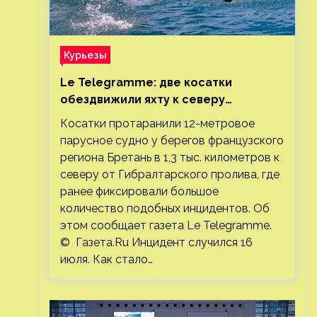
Курьезы
Le Telegramme: две косатки
обездвижили яхту к северу
от Гибралтарского пролива
Косатки протаранили 12-метровое
парусное судно у берегов французского
региона Бретань в 1,3 тыс. километров к
северу от Гибралтарского пролива, где
ранее фиксировали большое
количество подобных инцидентов. Об
этом сообщает газета Le Telegramme.
© Газета.Ru Инцидент случился 16
июля. Как стало…