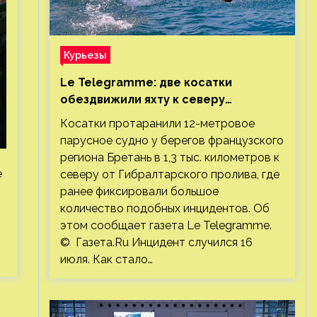
Курьезы
Le Telegramme: две косатки
обездвижили яхту к северу
от Гибралтарского пролива
Косатки протаранили 12-метровое
парусное судно у берегов французского
региона Бретань в 1,3 тыс. километров к
e
северу от Гибралтарского пролива, где
ранее фиксировали большое
количество подобных инцидентов. Об
этом сообщает газета Le Telegramme.
© Газета.Ru Инцидент случился 16
июля. Как стало…