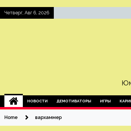
Skip
Четверг, Авг 6, 2026
to
content
Юм
НОВОСТИ
ДЕМОТИВАТОРЫ
ИГРЫ
КАРИ
Home
вархаммер