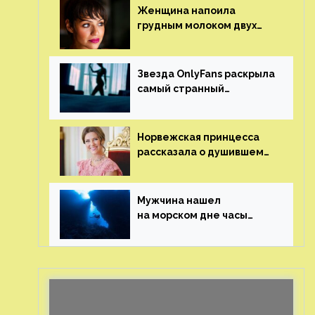
Женщина напоила
грудным молоком двух
мужчин в баре
Звезда OnlyFans раскрыла
самый странный
и напугавший ее запрос
от фаната
Норвежская принцесса
рассказала о душившем
ее призраке нацистского
генерала
Мужчина нашел
на морском дне часы
за шесть миллионов
рублей с помощью
пластиковых бутылок