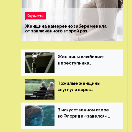
Курьезы
Женщина намеренно забеременела
от заключенного второй раз
Женщины влюбились
в преступника
«Дедпула» и попросили
судью сохранить ему
жизнь
Пожилые женщины
спугнули воров
в Великобритании
В искусственном озере
во Флориде «завелся»
ламантин