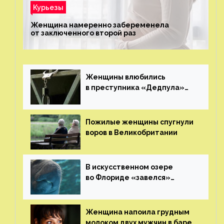
Курьезы
Женщина намеренно забеременела
от заключенного второй раз
Женщины влюбились
в преступника «Дедпула»
и попросили судью сохранить
ему жизнь
Пожилые женщины спугнули
воров в Великобритании
В искусственном озере
во Флориде «завелся»
ламантин
Женщина напоила грудным
молоком двух мужчин в баре