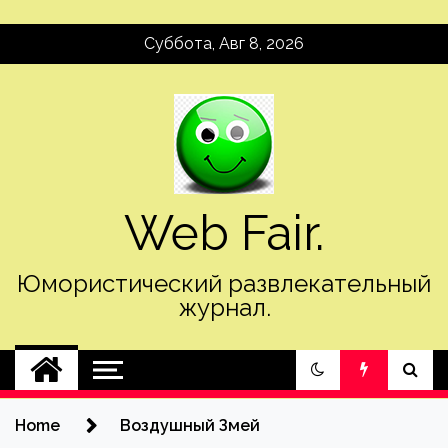
Skip
Суббота, Авг 8, 2026
to
content
Web Fair.
Юмористический развлекательный
журнал.
Home
Воздушный Змей