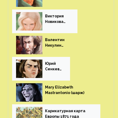
(шарж)⁠⁠
Виктория
Новикова
(шарж)⁠⁠
Валентин
Никулин
(шарж)⁠⁠
Юрий
Сенкеви
ч (шарж)⁠⁠
Mary Elizabeth
Mastrantonio (шарж)⁠⁠
Карикатурная карта
Европы 1871 года⁠⁠