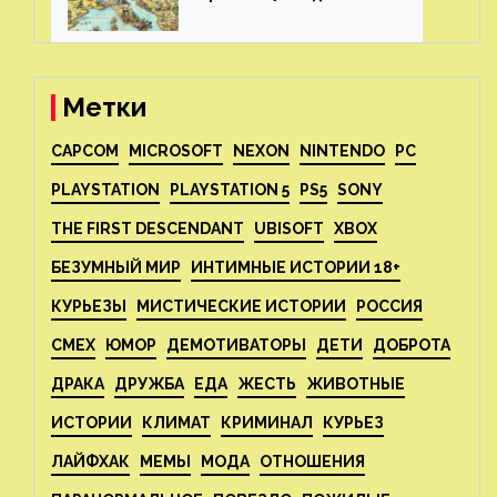
Метки
CAPCOM
MICROSOFT
NEXON
NINTENDO
PC
PLAYSTATION
PLAYSTATION 5
PS5
SONY
THE FIRST DESCENDANT
UBISOFT
XBOX
БЕЗУМНЫЙ МИР
ИНТИМНЫЕ ИСТОРИИ 18+
КУРЬЕЗЫ
МИСТИЧЕСКИЕ ИСТОРИИ
РОССИЯ
СМЕХ
ЮМОР
ДЕМОТИВАТОРЫ
ДЕТИ
ДОБРОТА
ДРАКА
ДРУЖБА
ЕДА
ЖЕСТЬ
ЖИВОТНЫЕ
ИСТОРИИ
КЛИМАТ
КРИМИНАЛ
КУРЬЕЗ
ЛАЙФХАК
МЕМЫ
МОДА
ОТНОШЕНИЯ