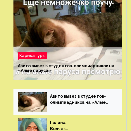
Карикатуры
Авито вывез в студентов-олимпиадников на
«Алые паруса»⁠⁠
Авито вывез в студентов-
олимпиадников на «Алые
паруса»⁠⁠
Галина
Волчек