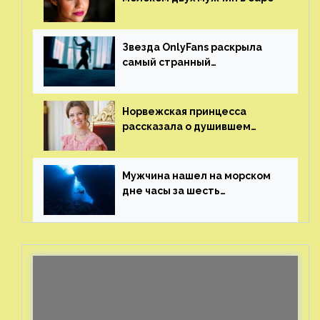
Звезда OnlyFans раскрыла
самый странный
и напугавший ее запрос
от фаната
Норвежская принцесса
рассказала о душившем
ее призраке нацистского
генерала
Мужчина нашел на морском
дне часы за шесть
миллионов рублей
с помощью пластиковых
бутылок