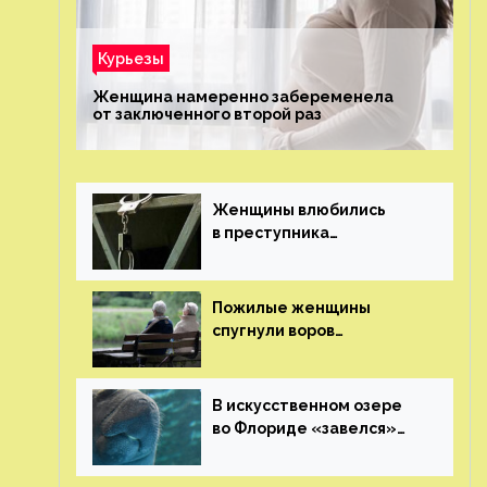
Курьезы
Женщина намеренно забеременела
от заключенного второй раз
Женщины влюбились
в преступника
«Дедпула» и попросили
судью сохранить ему
жизнь
Пожилые женщины
спугнули воров
в Великобритании
В искусственном озере
во Флориде «завелся»
ламантин