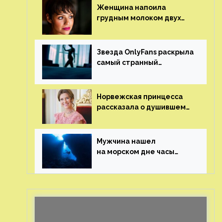
Женщина напоила
грудным молоком двух
мужчин в баре
Звезда OnlyFans раскрыла
самый странный
и напугавший ее запрос
от фаната
Норвежская принцесса
рассказала о душившем
ее призраке нацистского
генерала
Мужчина нашел
на морском дне часы
за шесть миллионов
рублей с помощью
пластиковых бутылок