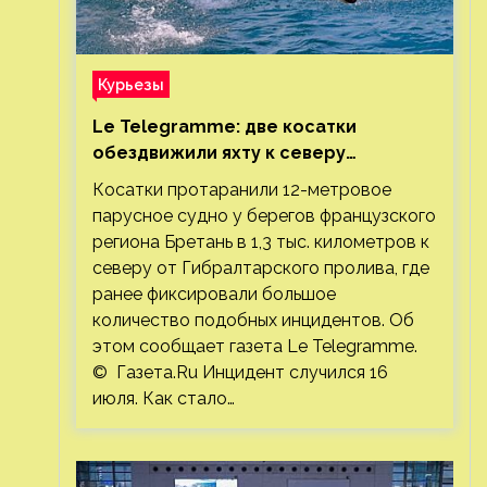
Курьезы
Le Telegramme: две косатки
обездвижили яхту к северу
от Гибралтарского пролива
Косатки протаранили 12-метровое
парусное судно у берегов французского
региона Бретань в 1,3 тыс. километров к
северу от Гибралтарского пролива, где
ранее фиксировали большое
количество подобных инцидентов. Об
этом сообщает газета Le Telegramme.
© Газета.Ru Инцидент случился 16
июля. Как стало…