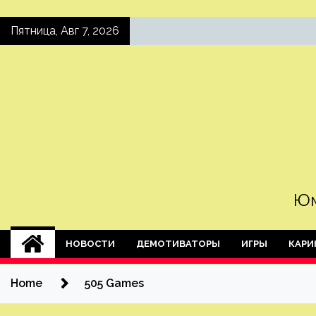
Skip
Пятница, Авг 7, 2026
to
content
Юм
НОВОСТИ
ДЕМОТИВАТОРЫ
ИГРЫ
КАРИ
Home
505 Games