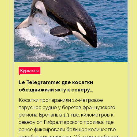
Курьезы
Le Telegramme: две косатки
обездвижили яхту к северу
от Гибралтарского пролива
Косатки протаранили 12-метровое
парусное судно у берегов французского
региона Бретань в 1,3 тыс. километров к
северу от Гибралтарского пролива, где
ранее фиксировали большое количество
подобных инцидентов. Об этом сообщает