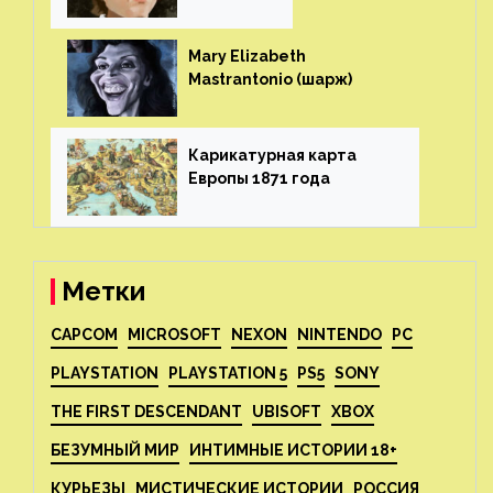
ч (шарж)⁠⁠
Mary Elizabeth
Mastrantonio (шарж)⁠⁠
Карикатурная карта
Европы 1871 года⁠⁠
Метки
CAPCOM
MICROSOFT
NEXON
NINTENDO
PC
PLAYSTATION
PLAYSTATION 5
PS5
SONY
THE FIRST DESCENDANT
UBISOFT
XBOX
БЕЗУМНЫЙ МИР
ИНТИМНЫЕ ИСТОРИИ 18+
КУРЬЕЗЫ
МИСТИЧЕСКИЕ ИСТОРИИ
РОССИЯ