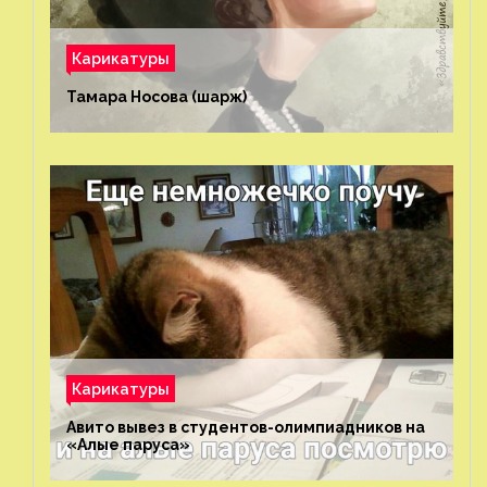
Карикатуры
Тамара Носова (шарж)⁠⁠
Карикатуры
Авито вывез в студентов-олимпиадников на
«Алые паруса»⁠⁠