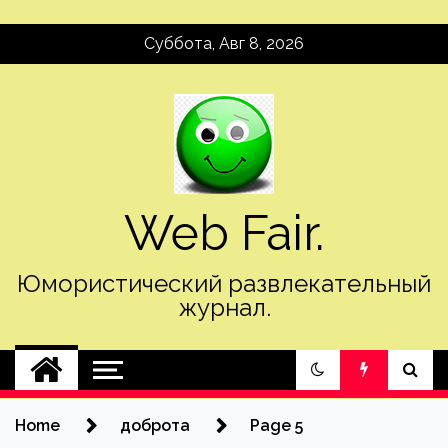
Skip
Суббота, Авг 8, 2026
to
content
Web Fair.
Юмористический развлекательный
журнал.
Home
доброта
Page 5