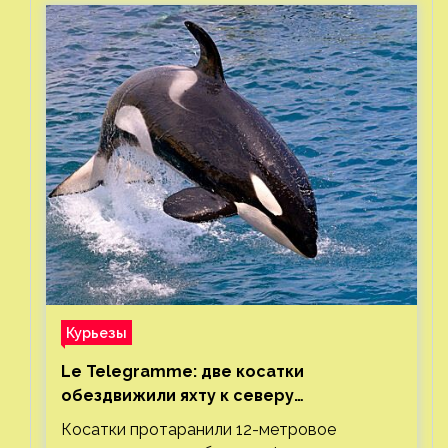
Курьезы
Le Telegramme: две косатки
обездвижили яхту к северу
от Гибралтарского пролива
Косатки протаранили 12-метровое