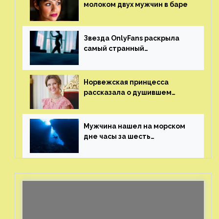
молоком двух мужчин в баре
Звезда OnlyFans раскрыла
самый странный
и напугавший ее запрос
от фаната
Норвежская принцесса
рассказала о душившем
ее призраке нацистского
генерала
Мужчина нашел на морском
дне часы за шесть
миллионов рублей
с помощью пластиковых
бутылок