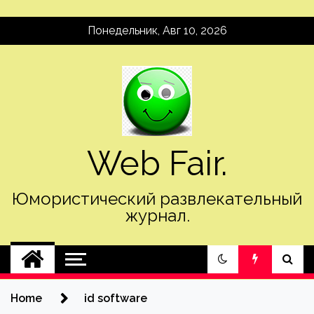
Skip
Понедельник, Авг 10, 2026
to
content
Web Fair.
Юмористический развлекательный
журнал.
Home
id software