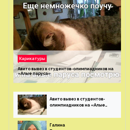
Карикатуры
Авито вывез в студентов-олимпиадников на
«Алые паруса»⁠⁠
Авито вывез в студентов-
олимпиадников на «Алые
паруса»⁠⁠
Галина