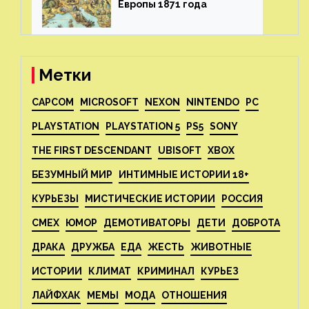
Европы 1871 года⁠⁠
Метки
CAPCOM
MICROSOFT
NEXON
NINTENDO
PC
PLAYSTATION
PLAYSTATION 5
PS5
SONY
THE FIRST DESCENDANT
UBISOFT
XBOX
БЕЗУМНЫЙ МИР
ИНТИМНЫЕ ИСТОРИИ 18+
КУРЬЕЗЫ
МИСТИЧЕСКИЕ ИСТОРИИ
РОССИЯ
СМЕХ
ЮМОР
ДЕМОТИВАТОРЫ
ДЕТИ
ДОБРОТА
ДРАКА
ДРУЖБА
ЕДА
ЖЕСТЬ
ЖИВОТНЫЕ
ИСТОРИИ
КЛИМАТ
КРИМИНАЛ
КУРЬЕЗ
ЛАЙФХАК
МЕМЫ
МОДА
ОТНОШЕНИЯ