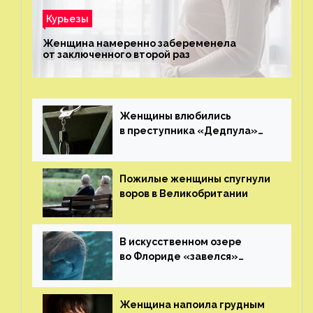
Курьезы
Женщина намеренно забеременела
от заключенного второй раз
Женщины влюбились
в преступника «Дедпула»
и попросили судью сохранить
ему жизнь
Пожилые женщины спугнули
воров в Великобритании
В искусственном озере
во Флориде «завелся»
ламантин
Женщина напоила грудным