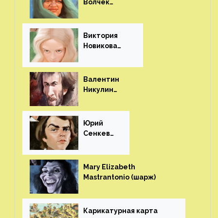
Волчек
(шарж)⁠⁠
Виктория
Новикова
(шарж)⁠⁠
Валентин
Никулин
(шарж)⁠⁠
Юрий
Сенкеви
ч (шарж)⁠⁠
Mary Elizabeth
Mastrantonio (шарж)⁠⁠
Карикатурная карта