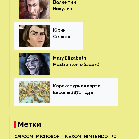
Валентин
Никулин
(шарж)⁠⁠
Юрий
Сенкеви
ч (шарж)⁠⁠
Mary Elizabeth
Mastrantonio (шарж)⁠⁠
Карикатурная карта
Европы 1871 года⁠⁠
Метки
CAPCOM
MICROSOFT
NEXON
NINTENDO
PC