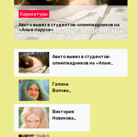
Карикатуры
Авито вывез в студентов-олимпиадников на
«Алые паруса»⁠⁠
Авито вывез в студентов-
олимпиадников на «Алые
паруса»⁠⁠
Галина
Волчек
(шарж)⁠⁠
Виктория
Новикова
(шарж)⁠⁠