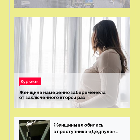
было?
Курьезы
Женщина намеренно забеременела
от заключенного второй раз
Женщины влюбились
в преступника «Дедпула»
и попросили судью сохранить