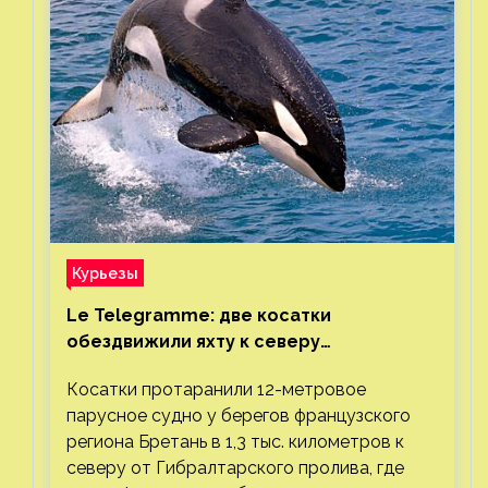
Курьезы
Le Telegramme: две косатки
обездвижили яхту к северу
от Гибралтарского пролива
Косатки протаранили 12-метровое
парусное судно у берегов французского
региона Бретань в 1,3 тыс. километров к
северу от Гибралтарского пролива, где