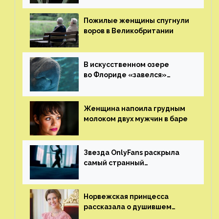
ему жизнь
Пожилые женщины спугнули
воров в Великобритании
В искусственном озере
во Флориде «завелся»
ламантин
Женщина напоила грудным
молоком двух мужчин в баре
Звезда OnlyFans раскрыла
самый странный
и напугавший ее запрос
от фаната
Норвежская принцесса
рассказала о душившем
ее призраке нацистского